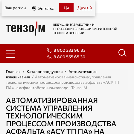
Энгельс
Да
Другой
Ваш регион
Энгельс
ВЕДУЩИЙ РАЗРАБОТЧИК И
ПРОИЗВОДИТЕЛЬ ВЕСОИЗМЕРИТЕЛЬНОЙ
ТЕХНИКИ В РОССИИ
8 800 333 96 83
8 800 555 65 30
Главная
/
Каталог продукции
/
Автоматизация
взвешивания
/
Автоматизированная система управления
технологическим процессом производства асфальта «АСУ ТП
ПА» на асфальтобетонном заводе - Тензо-М
АВТОМАТИЗИРОВАННАЯ
СИСТЕМА УПРАВЛЕНИЯ
ТЕХНОЛОГИЧЕСКИМ
ПРОЦЕССОМ ПРОИЗВОДСТВА
АСФАЛЬТА «АСУ ТП ПА» НА