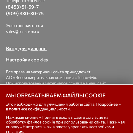
Телефон в Энгельсе
(8453) 51-59-7
(909) 330-30-75
Электронная почта
sales@tenso-m.ru
Вход для дилеров
Настройки cookies
Все права на материалы сайта принадлежат
АО «Весоизмерительная компания «Тензо-М».
При использовании материалов ссылка на наш сайт
обязательна.
МЫ ОБРАБАТЫВАЕМ ФАЙЛЫ COOKIE
© 1998-2026 Весоизмерительная компания «Тензо-М» —
Это необходимо для улучшения работы сайта. Подробнее –
в
политике конфиденциальности
.
платформенные, крановые, вагонные, бункерные,
автомобильные весы, весовые дозаторы для фасовки,
Нажимая кнопку «Принять всё» вы даете
согласие на
тензодатчики
обработку файлов cookie
при использовании сайта. Нажимая
кнопку «Настроить» вы можете управлять настройками
согласия.