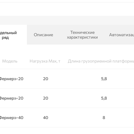
Технические
дельный
Описание
Автоматиза
характеристики
ряд
Модель
Нагрузка Мax, т
Длина грузоприемной платформы
Фермер»-20
20
5,8
Фермер»-20
20
5,8
Фермер»-40
40
8