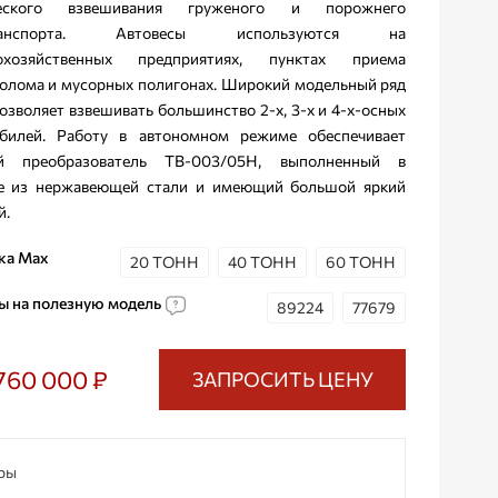
ческого взвешивания груженого и порожнего
транспорта. Автовесы используются на
кохозяйственных предприятиях, пунктах приема
олома и мусорных полигонах. Широкий модельный ряд
позволяет взвешивать большинство 2-х, 3-х и 4-х-осных
билей. Работу в автономном режиме обеспечивает
ой преобразователь ТВ-003/05Н, выполненный в
е из нержавеющей стали и имеющий большой яркий
й.
ка Max
20 ТОНН
40 ТОНН
60 ТОНН
ы на полезную модель
89224
77679
760 000 ₽
ЗАПРОСИТЬ ЦЕНУ
ры