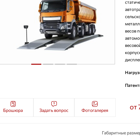
стати
авто
сельс
металл
весов 
автомо
весов
корпус
диспле
Нагруз
Патент
от 
Брошюра
Задать вопрос
Фотогалерея
Габаритные разме