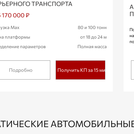
РЬЕРНОГО ТРАНСПОРТА
А
П
5 170 000 ₽
узка Max
80 и 100 тонн
По
на
на платформы
от 18 до 24 м
по
деление параметров
Полная масса
Подробно
Получить КП за 15 мин.
АТИЧЕСКИЕ АВТОМОБИЛЬНЫЕ 