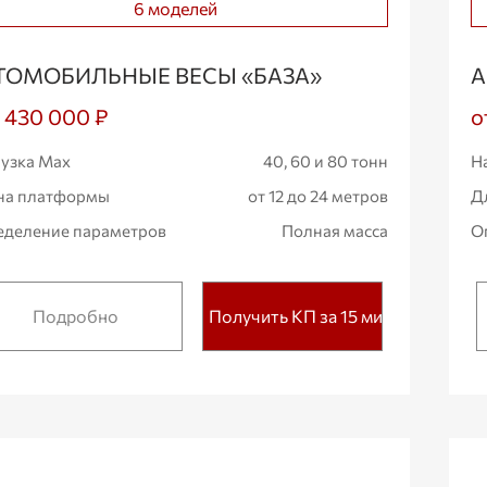
6 моделей
ТОМОБИЛЬНЫЕ ВЕСЫ «БАЗА»
А
1 430 000 ₽
о
узка Max
40, 60 и 80 тонн
Н
на платформы
от 12 до 24 метров
Д
деление параметров
Полная масса
О
Подробно
Получить КП за 15 мин.