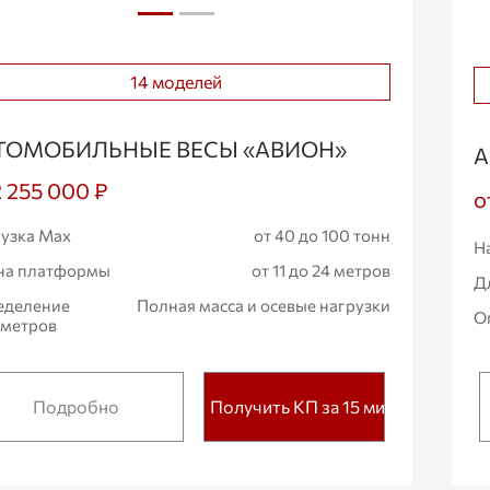
14 моделей
ТОМОБИЛЬНЫЕ ВЕСЫ «АВИОН»
А
2 255 000 ₽
о
узка Max
от 40 до 100 тонн
Н
на платформы
от 11 до 24 метров
Д
еделение
Полная масса и осевые нагрузки
О
аметров
Подробно
Получить КП за 15 мин.