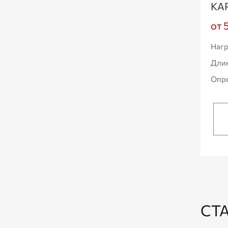
КА
от 
Нагр
Дли
Опре
СТ