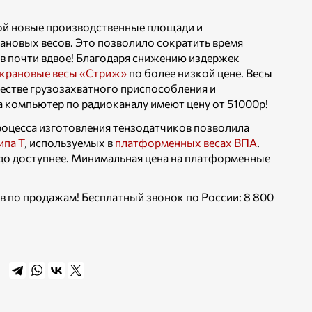
рой новые производственные площади и
ановых весов. Это позволило сократить время
в почти вдвое! Благодаря снижению издержек
крановые весы «Стриж»
по более низкой цене. Весы
честве грузозахватного приспособления и
 компьютер по радиоканалу имеют цену от 51000р!
оцесса изготовления тензодатчиков позволила
ипа Т
, используемых в
платформенных весах ВПА
.
здо доступнее. Минимальная цена на платформенные
 по продажам! Бесплатный звонок по России: 8 800