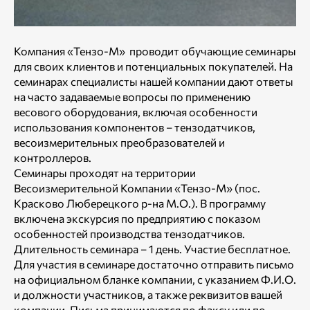
Компания «Тензо-М» проводит обучающие семинары
для своих клиентов и потенциальных покупателей. На
семинарах специалисты нашей компании дают ответы
на часто задаваемые вопросы по применению
весового оборудования, включая особенности
использования компонентов – тензодатчиков,
весоизмерительных преобразователей и
контроллеров.
Семинары проходят на территории
Весоизмерительной Компании «Тензо-М» (пос.
Красково Люберецкого р-на М.О.). В программу
включена экскурсия по предприятию с показом
особенностей производства тензодатчиков.
Длительность семинара – 1 день. Участие бесплатное.
Для участия в семинаре достаточно отправить письмо
на официальном бланке компании, с указанием Ф.И.О.
и должности участников, а также реквизитов вашей
компании. Письма принимаются по факсу или по