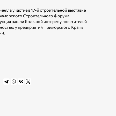
риняла участие в 17-й строительной выставке
 Приморского Строительного Форума.
укция нашли большой интерес у посетителей
бностью у предприятий Приморского Края в
ии.