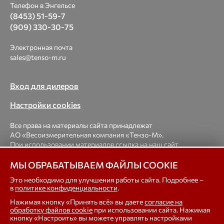
Телефон в Энгельсе
(8453) 51-59-7
(909) 330-30-75
Электронная почта
sales@tenso-m.ru
Вход для дилеров
Настройки cookies
Все права на материалы сайта принадлежат
АО «Весоизмерительная компания «Тензо-М».
При использовании материалов ссылка на наш сайт
обязательна.
МЫ ОБРАБАТЫВАЕМ ФАЙЛЫ COOKIE
© 1998-2026 Весоизмерительная компания «Тензо-М» —
Это необходимо для улучшения работы сайта. Подробнее –
в
политике конфиденциальности
.
платформенные, крановые, вагонные, бункерные,
автомобильные весы, весовые дозаторы для фасовки,
Нажимая кнопку «Принять всё» вы даете
согласие на
тензодатчики
обработку файлов cookie
при использовании сайта. Нажимая
кнопку «Настроить» вы можете управлять настройками