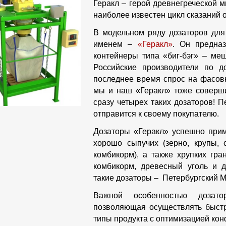
Геракл – герой древнегреческой 
наиболее известен цикл сказаний о
В модельном ряду дозаторов для
именем –
«Геракл»
. Он предна
контейнеры типа «биг-бэг» – ме
Российские производители по 
последнее время спрос на фасовк
мы и наш «Геракл» тоже соверши
сразу четырех таких дозаторов! 
отправится к своему покупателю.
Дозаторы «Геракл» успешно прим
хорошо сыпучих (зерно, крупы, 
комбикорм), а также хрупких гра
комбикорм, древесный уголь и д
такие дозаторы – Петербургский М
Важной особенностью дозато
позволяющая осуществлять быст
типы продукта с оптимизацией кон