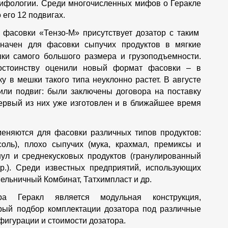
мифологии. Среди многочисленных мифов о Геракле
 его 12 подвигах.
 фасовки «Тензо-М» присутствует дозатор с таким
значен для фасовки сыпучих продуктов в мягкие
шки самого большого размера и грузоподъемности.
достоинству оценили новый формат фасовки – в
у в мешки такого типа неуклонно растет. В августе
ли подвиг: были заключены договора на поставку
Первый из них уже изготовлен и в ближайшее время
еняются для фасовки различных типов продуктов:
соль), плохо сыпучих (мука, крахмал, премиксы и
нул и среднекусковых продуктов (гранулированный
р.).
C
реди известных предприятий, использующих
ельничный Комбинат, Татхимпласт и др.
ра Геракл является модульная конструкция,
рый подбор комплектации дозатора под различные
фигурации и стоимости дозатора.