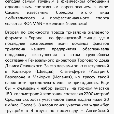
сегодня самым трудным в физическом отношении
однодневным спортивным соревнованием в мире.
Самым известным брэндом этого вида
любительского и профессионального спорта
является IRONMAN – «железный человек»!
Вторая по сложности трасса триатлона железного
формата в Европе – во французской Ницце, где в
последнее воскресенье июня команда фанатов
триатлона нашего предприятия обеспечивала
поддержку выступления в этом труднейшем
состязании Генерального директора Торгового дома
Дениса Сенянского. За его плечами опыт выступлений
в Кальмаре (Швеция), Клагенфурте (Австрия),
Барселоне и Майорке (Испания), но трассу такой
сложности преодолевать еще не приходилось. Еще
бы – суммарный набор высоты на горном участке
180-километровой велогонки составлял 2200 метров!
Средняя скорость участников здесь падала ниже 20
км/час. После 5…8 часов гонки участников ждал «бег
трусцой» в 4 круга по променаду – Английской