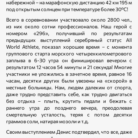
набережной – на марафонскую дистанцию 42 км 195 м
под открытым солнцем при температуре более 30ºС!
Всего в соревновании участвовало около 2800 чел.,
из них около сотни профессионалов. Наш герой с
номером «296», получивший по результатам
предыдущих выступлений серебряный статус All
World Athlete, показал хорошее время – с момента
группового старта морского четырехкилометрового
заплыва в 6-30 утра он финишировал вечером с
результатом 12 часов 54 минуты и 21 секунда! Многие
участники не уложились в зачетное время, равное 16
часам, десятки других были увезены на «скорой» в
местные больницы. Нам, людям далеким от спорта,
даже трудно представить себе, как трудно двигаться
без отдыха – плыть, крутить педали и бежать с
раннего утра до позднего вечера, преодолевая
смертельную усталость, теряя с потом десятки
граммов соли, натирая мозоли и т.д.
Своим выступлением Денис подтвердил, что все, даже