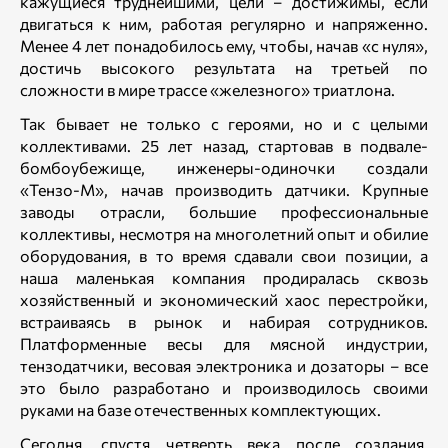
кажущиеся труднейшими, цели – достижимы, если
двигаться к ним, работая регулярно и напряженно.
Менее 4 лет понадобилось ему, чтобы, начав «с нуля»,
достичь высокого результата на третьей по
сложности в мире трассе «железного» триатлона.
Так бывает не только с героями, но и с целыми
коллективами. 25 лет назад, стартовав в подвале-
бомбоубежище, инженеры-одиночки создали
«Тензо-М», начав производить датчики. Крупные
заводы отрасли, большие профессиональные
коллективы, несмотря на многолетний опыт и обилие
оборудования, в то время сдавали свои позиции, а
наша маленькая компания продиралась сквозь
хозяйственный и экономический хаос перестройки,
встраиваясь в рынок и набирая сотрудников.
Платформенные весы для мясной индустрии,
тензодатчики, весовая электроника и дозаторы – все
это было разработано и производилось своими
руками на базе отечественных комплектующих.
Сегодня, спустя четверть века после создания,