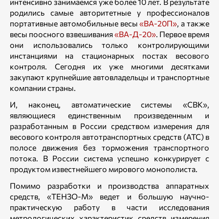
интенсивно занимаемся уже более 10 лет. В результате
родились самые авторитетные у профессионалов
портативные автомобильные весы
«ВА-20П»
, а также
весы поосного взвешивания
«ВА-Д-20»
. Первое время
они использовались только контролирующими
инстанциями на стационарных постах весового
контроля. Сегодня их уже многими десятками
закупают крупнейшие автовладельцы и транспортные
компании страны.
И, наконец, автоматические системы «СВК»,
являющиеся единственным произведенным и
разработанным в России средством измерения для
весового контроля автотранспортных средств (АТС) в
полосе движения без торможения транспортного
потока. В России система успешно конкурирует с
продуктом известнейшего мирового монополиста.
Помимо разработки и производства аппаратных
средств, «ТЕНЗО-М» ведет и большую научно-
практическую работу в части исследования
метрологических характеристик средств измерения