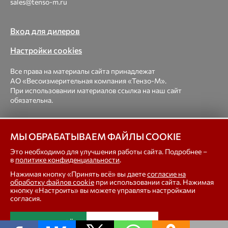
sales@tenso-m.ru
Вход для дилеров
Настройки cookies
Все права на материалы сайта принадлежат
АО «Весоизмерительная компания «Тензо-М».
При использовании материалов ссылка на наш сайт
обязательна.
© 1998-2026 Весоизмерительная компания «Тензо-М» —
платформенные, крановые, вагонные, бункерные,
МЫ ОБРАБАТЫВАЕМ ФАЙЛЫ COOKIE
автомобильные весы, весовые дозаторы для фасовки,
Это необходимо для улучшения работы сайта. Подробнее –
тензодатчики
в
политике конфиденциальности
.
Нажимая кнопку «Принять всё» вы даете
согласие на
In english
обработку файлов cookie
при использовании сайта. Нажимая
кнопку «Настроить» вы можете управлять настройками
согласия.
ПРИНЯТЬ ВСЁ
НАСТРОИТЬ