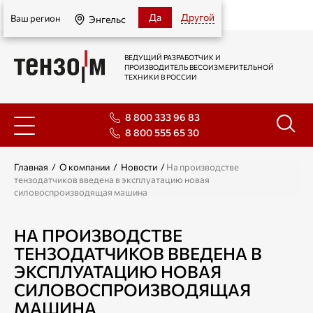
Энгельс
Да
Другой
Ваш регион
Энгельс
ВЕДУЩИЙ РАЗРАБОТЧИК И
ПРОИЗВОДИТЕЛЬ ВЕСОИЗМЕРИТЕЛЬНОЙ
ТЕХНИКИ В РОССИИ
8 800 333 96 83
8 800 555 65 30
Главная
/
О компании
/
Новости
/
На производстве
тензодатчиков введена в эксплуатацию новая
силовоспроизводящая машина
НА ПРОИЗВОДСТВЕ
ТЕНЗОДАТЧИКОВ ВВЕДЕНА В
ЭКСПЛУАТАЦИЮ НОВАЯ
СИЛОВОСПРОИЗВОДЯЩАЯ
МАШИНА