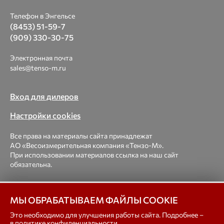
Телефон в Энгельсе
(8453) 51-59-7
(909) 330-30-75
Электронная почта
sales@tenso-m.ru
Вход для дилеров
Настройки cookies
Все права на материалы сайта принадлежат
АО «Весоизмерительная компания «Тензо-М».
При использовании материалов ссылка на наш сайт
обязательна.
© 1998-2026 Весоизмерительная компания «Тензо-М» —
МЫ ОБРАБАТЫВАЕМ ФАЙЛЫ COOKIE
платформенные, крановые, вагонные, бункерные,
автомобильные весы, весовые дозаторы для фасовки,
Это необходимо для улучшения работы сайта. Подробнее –
тензодатчики
в
политике конфиденциальности
.