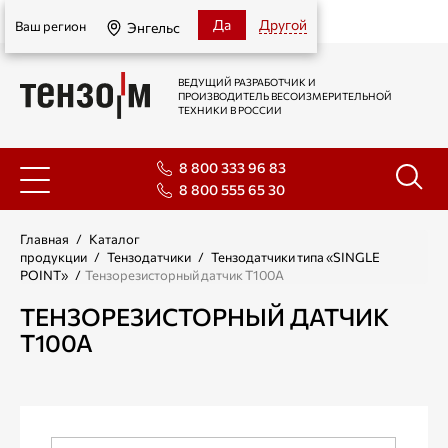
Энгельс
Да
Другой
Ваш регион
Энгельс
ВЕДУЩИЙ РАЗРАБОТЧИК И
ПРОИЗВОДИТЕЛЬ ВЕСОИЗМЕРИТЕЛЬНОЙ
ТЕХНИКИ В РОССИИ
8 800 333 96 83
8 800 555 65 30
Главная
/
Каталог
продукции
/
Тензодатчики
/
Тензодатчики типа «SINGLE
POINT»
/
Тензорезисторный датчик Т100А
ТЕНЗОРЕЗИСТОРНЫЙ ДАТЧИК
Т100А