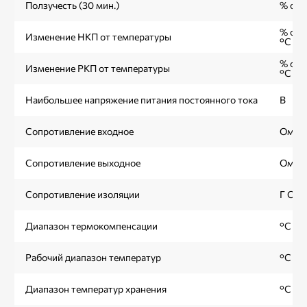
Ползучесть (30 мин.)
% от 
% от 
Изменение НКП от температуры
°С
% от 
Изменение РКП от температуры
°С
Наибольшее напряжение питания постоянного тока
В
Сопротивление входное
Ом
Сопротивление выходное
Ом
Сопротивление изоляции
Г Ом
Диапазон термокомпенсации
°С
Рабочий диапазон температур
°С
Диапазон температур хранения
°С