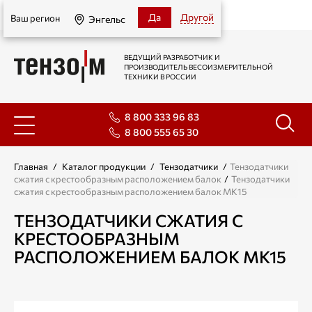
Энгельс
Да
Другой
Ваш регион
Энгельс
ВЕДУЩИЙ РАЗРАБОТЧИК И
ПРОИЗВОДИТЕЛЬ ВЕСОИЗМЕРИТЕЛЬНОЙ
ТЕХНИКИ В РОССИИ
8 800 333 96 83
8 800 555 65 30
Главная
/
Каталог продукции
/
Тензодатчики
/
Тензодатчики
сжатия с крестообразным расположением балок
/
Тензодатчики
сжатия с крестообразным расположением балок МК15
ТЕНЗОДАТЧИКИ СЖАТИЯ С
КРЕСТООБРАЗНЫМ
РАСПОЛОЖЕНИЕМ БАЛОК МК15