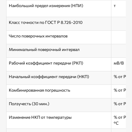
Наибольший предел измерения (НПИ)
т
Класс точности по ГОСТ Р 8.726-2010
Число поверочных интервалов
Минимальный поверочный интервал
Рабочий коэффициент передачи (РКП)
мВ/В
Начальный коэффициент передачи (НКП)
% от РКП
Комбинированная погрешность
% от РКП
Ползучесть (30 мин.)
% от РКП
Изменение НКП от температуры
% от РКП
°С