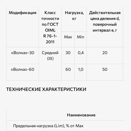
Модификация
Класс
Нагрузка,
Действительная
И
точности
кг
цена деления d,
вз
по ГОСТ
поверочный
OIML
интервал е, г
R 76-1-
Мах
Min
2011
«Волна»-30
Средний
30
0,4
20
о
(III)
с
«Волна»-60
60
1,0
50
с
ТЕХНИЧЕСКИЕ ХАРАКТЕРИСТИКИ
Наименование
Предельная нагрузка (Lim), % от Мах